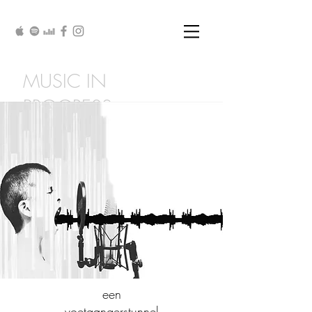
MUSIC IN
PROGRESS
Close
een
voetgangerstunnel